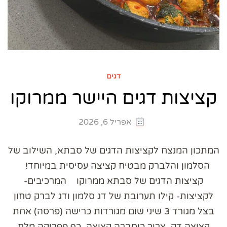
דגים
קציצות דגים היישר ממרוקו
אפריל 6, 2026
המתכון המנצח לקציצות הדגים של סבתא, השילוב של
הסלמון והלברק מבטיח קציצה עסיסית במיוחד! ​
קציצות הדגים של סבתא ממרוקו ​ המרכיבים-
לקציצות- קילו תערובת של דג סלמון ודג לברק טחון
בצל מגורד 3 שיני שום מגורדות כרישה (פרסה) אחת
קצוצה דק, צרור כוסברה קצוצה ​ כף פפריקה מלח