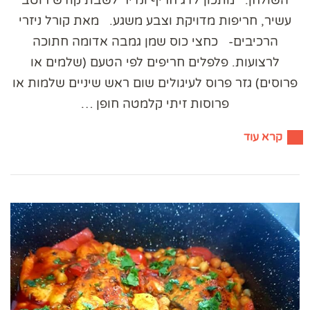
השולחן. ​מתכון לדג חריף ונדיר לשבת קודש ​רוטב
עשיר, חריפות מדויקת וצבע משגע. ​מאת קורל ניזרי
הרכיבים- ​כחצי כוס שמן ​גמבה אדומה חתוכה
לרצועות. ​פלפלים חריפים לפי הטעם (שלמים או
פרוסים) ​גזר פרוס לעיגולים ​שום ראש שיניים שלמות או
פרוסות ​זיתי קלמטה חופן …
קרא עוד