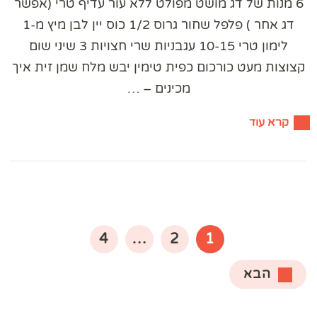
6 מנות של דג מושט מפולט ללא עור עדיף טרי (אפשר
דג אחר ) פלפל שחור גרוס 1/2 כוס יין לבן מיץ מ-1
לימון טרי 10-15 עגבניות שרי חצויות 3 שיני שום
קצוצות מעט כורכום כפית טימין יבש מלח שמן זית איך
מכינים – …
קרא עוד
Posts
pagination
עמוד
עמוד
עמוד
4
…
2
1
הבא