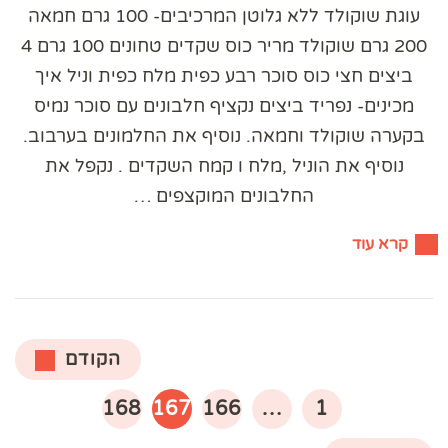
עוגת שוקולד ללא גלוטן המרכיבים- 100 גרם חמאה
200 גרם שוקולד מריר כוס שקדים טחונים 100 גרם 4
ביצים חצי כוס סוכר רבע כפית מלח כפית וניל איך
מכינים- נפריד ביצים נקציף חלבונים עם סוכר נמיס
בקערה שוקולד וחמאה. נוסיף את החלמונים בערבוב.
נוסיף את הוניל ,מלח ו קמח השקדים . נקפל את
החלבונים המוקצפים …
קרא עוד
Posts
הקודם
pagination
עמוד
עמוד
עמוד
עמוד
168
167
166
…
1