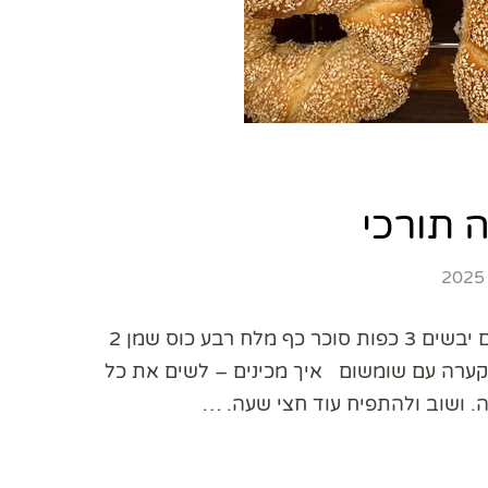
ה תורכי
בייגלה תורכי שרה יוסף הרכיבים- קילו קמח כף שמרים יבשים 3 כפות סוכר כף מלח רבע כוס שמן 2
 – קערה עם כוס מים 4 כפות סילאן קערה עם שומשום איך מכינים – לשים את כל
. ושוב ולהתפיח עוד חצי שעה. …