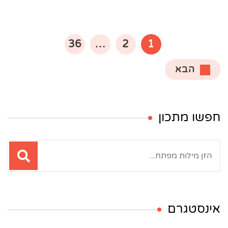
Posts
pagination
עמוד
עמוד
עמוד
36
…
2
1
הבא
חפשו מתכון
חיפוש:
אינסטגרם