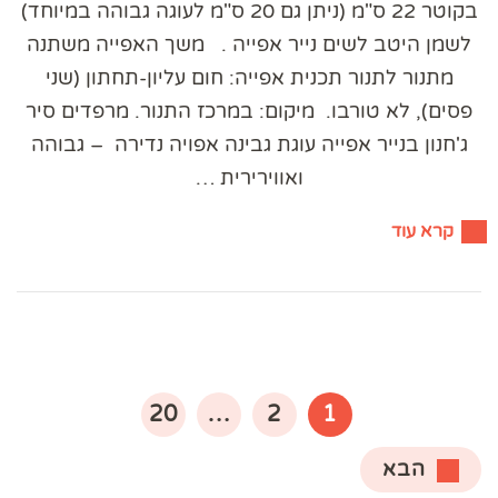
בקוטר 22 ס"מ (ניתן גם 20 ס"מ לעוגה גבוהה במיוחד)
לשמן היטב לשים נייר אפייה . משך האפייה משתנה
מתנור לתנור ​תכנית אפייה: חום עליון-תחתון (שני
פסים), לא טורבו. ​ מיקום: במרכז התנור. מרפדים סיר
ג'חנון בנייר אפייה ​עוגת גבינה אפויה נדירה – גבוהה
ואווירירית …
קרא עוד
Posts
pagination
עמוד
עמוד
עמוד
20
…
2
1
הבא