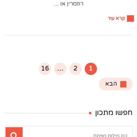
רוזמרין או …
קרא עוד
Posts
pagination
עמוד
עמוד
עמוד
16
…
2
1
הבא
חפשו מתכון
חיפוש: