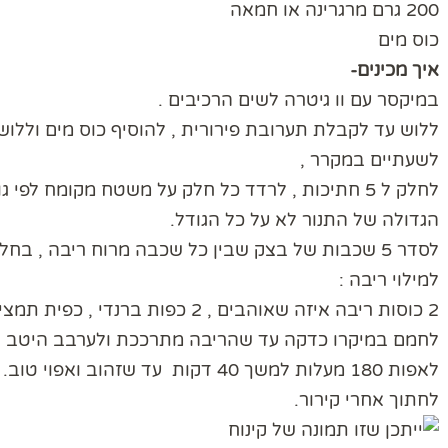
200 גרם מרגרינה או חמאה
כוס מים
איך מכינים-
במיקסר עם וו גיטרה לשים הרכיבים .
ללוש עד לקבלת תערובת פירורית , להוסיף כוס מים וללו
לשעתיים במקרר ,
לחלק ל 5 חתיכות , לרדד כל חלק על משטח מקומח לפ
הגדולה של התנור לא על כל הגודל.
לסדר 5 שכבות של בצק שבין כל שכבה מרוח ריבה , בחלק העליון שיהיה בצק .
למילוי ריבה :
2 כוסות ריבה איזה שאוהבים , 2 כפות ברנדי , כפית תמצית ווניל , כפית קינמון , כף קקאו ,
לחמם במיקרו כדקה עד שהריבה מתרככת ולערבב היטב .
לאפות 180 מעלות למשך 40 דקות עד שזהוב ואפוי טוב.
לחתוך אחרי קירור.