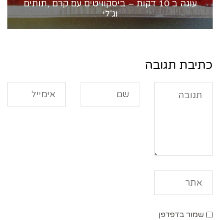
עוגה ב 10 דקות – ביסקוויטים עם קרם ,תותים
וג'לי
כתיבת תגובה
שמור בדפדפן