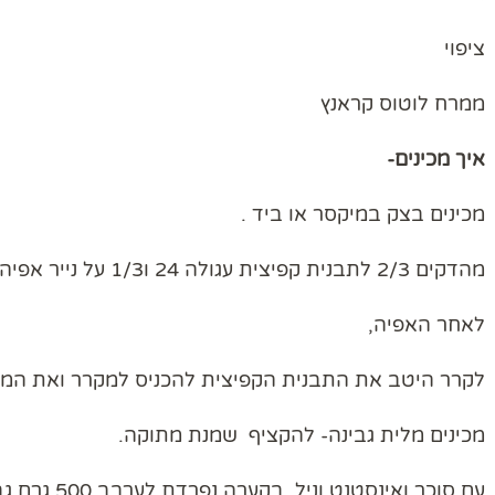
ציפוי
ממרח לוטוס קראנץ
איך מכינים-
מכינים בצק במיקסר או ביד .
מהדקים 2/3 לתבנית קפיצית עגולה 24 ו1/3 על נייר אפיה לשטח מכניסים לאפיה 170 מעלות 20 דקות.
לאחר האפיה,
לקרר היטב את התבנית הקפיצית להכניס למקרר ואת המאפ
מכינים מלית גבינה- להקציף שמנת מתוקה.
עם סוכר ואינסטנט וניל. בקערה נפרדת לערבב 500 גרם גבינה לבנה 5 אחוז וגבינת שמנת.