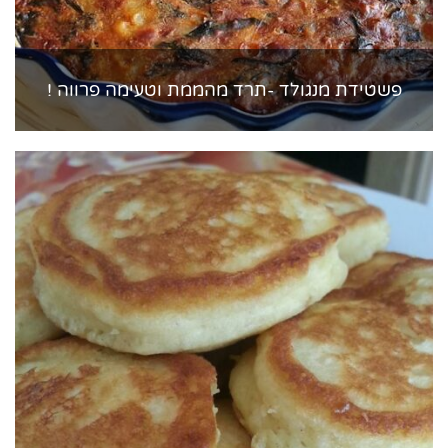
פשטידת מנגולד -תרד מהממת וטעימה פרווה !