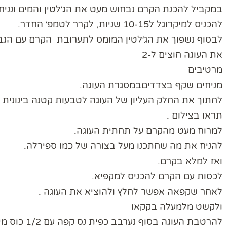
במקביל להכנת הקרם נבחוש מעט את הג׳לטין והמים ונניח
להכניס למיקרוגל ל10-15 שניות, לקרר לטמפ׳ החדר.
לבסוף נשפוך את הג׳לטין המומס לתערובת הקרם עם הגבי
את העוגה חוצים ל-2
מרטיבים
מניחים שקף בצדדיםבמסגרת העוגה.
לחתוך את החלק העליון של העוגה לטבעות קטנה בינונית ו
תראו בצילום .
למרוח מעט מהקרם על תחתית העוגה.
להניח את מה שחתכנו מעל בצורה של כמו ספירלה.
ואז למלא בקרם.
לכסות עם הקרם להכניס למקפיא.
לאחר שקפאה אפשר לחלץ ולהוציא את העוגה .
ולקשט מלמעלה בקקאו
להרטבת העוגה בסוף נערבב כפית נס קפה עם 1/2 כוס מים רותחים ונפזר לקישוט מלמעלה אבקת קקאו