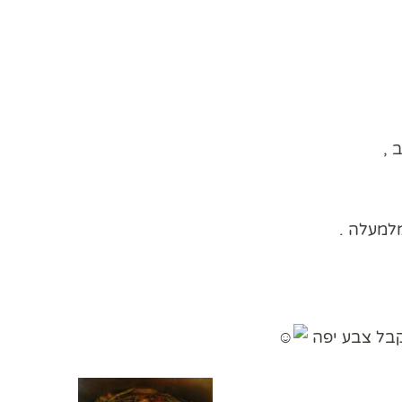
 ,
למעלה .
קבל צבע יפה