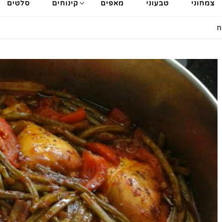
צמחוני
טבעוני
מאפים
קינוחים
סלטים
ח