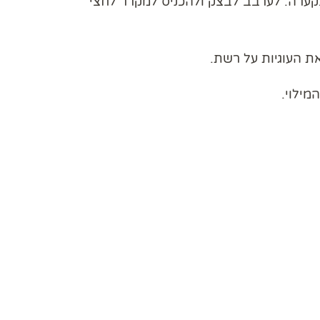
ים שבקערה. לערבב לבצק ולהכניס למקרר לחצי
מילוי.