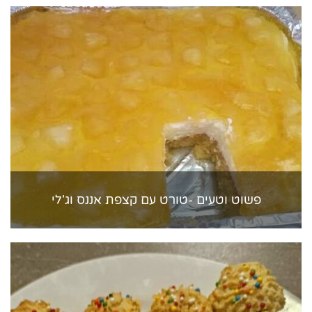
פשוט וטעים -טורט עם קצפת אננס וג'לי