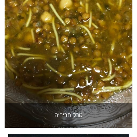
מרק חריריה