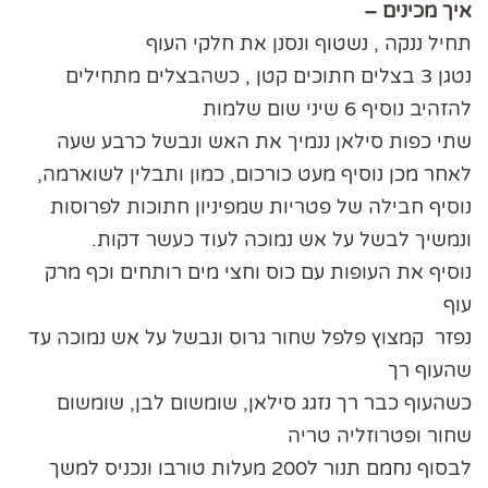
איך מכינים –
תחיל ננקה , נשטוף ונסנן את חלקי העוף
נטגן 3 בצלים חתוכים קטן , כשהבצלים מתחילים
להזהיב נוסיף 6 שיני שום שלמות
שתי כפות סילאן ננמיך את האש ונבשל כרבע שעה
לאחר מכן נוסיף מעט כורכום, כמון ותבלין לשוארמה,
נוסיף חבילה של פטריות שמפיניון חתוכות לפרוסות
ונמשיך לבשל על אש נמוכה לעוד כעשר דקות.
נוסיף את העופות עם כוס וחצי מים רותחים וכף מרק
עוף
נפזר קמצוץ פלפל שחור גרוס ונבשל על אש נמוכה עד
שהעוף רך
כשהעוף כבר רך נזגג סילאן, שומשום לבן, שומשום
שחור ופטרוזליה טריה
לבסוף נחמם תנור ל200 מעלות טורבו ונכניס למשך