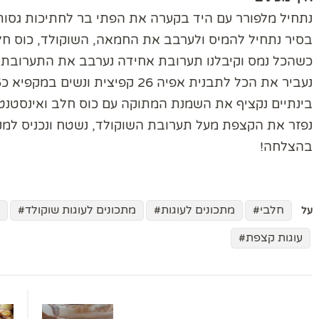
נתחיל מלפורר עם היד בקערה את הפתי בר לחתיכות גסות
בסיר נתחיל להמיס ולערבב את החמאה, השוקולד, כוס חלב ו2 כפות ס
כשהכל נמס וקיבלנו תערובת אחידה נערבב את התערובת ע
נעביר את הכל לתבנית אפיה 26 קפיצית ונשים במקפיא כ5 דקות
בינתיים נקציף את השמנת המתוקה עם כוס חלב ואינסטנט פו
נפזר את הקצפת מעל תערובת השוקולד, נשטח ונכניס למקרר לפחות ל
בהצלחה!
חלבי
מתכונים לעוגות
מתכונים לעוגות שוקולד
על
עוגות קצפת
ניווט
בפוסטים