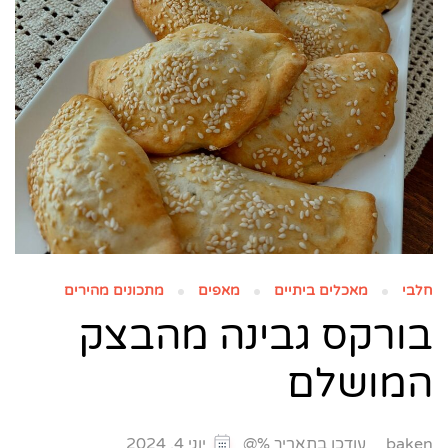
חלבי
מאכלים ביתיים
מאפים
מתכונים מהירים
בורקס גבינה מהבצק
המושלם
עודכן בתאריך %@
baken
יוני 4, 2024