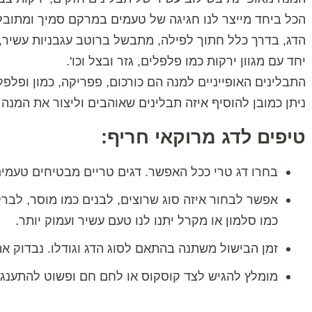
הכל ביחד מייצר לנו חגיגה של טעמים במרקם סמיך ומתובל
הדג, בדרך כלל חתוך לפילה, מתבשל ברוטב עגבניות עשיר,
יחד עם מגוון ירקות כמו פלפלים, גזר ובצל וכו'.
התבלינים האופייניים למנה הם כורכום, פפריקה, כמון ופלפל
ניתן כמובן להוסיף איזה תבלינים שאוהבים וליצור את המנה
טיפים לדג מרוקאי חריף:
בחרו דג טרי ככל האפשר. דגים טריים מבטיחים טעמים
אפשר לבחור איזה סוג שרוצים, לבנים כמו מוסר, לברק א
כמו סלמון או מקרל יתנו לנו טעם עשיר ועמוק יותר.
זמן הבישול משתנה בהתאם לסוג הדג וגודלו. נבדוק את 
מומלץ להגיש לצד קוסקוס או לחם חם ופשוט להתענג.