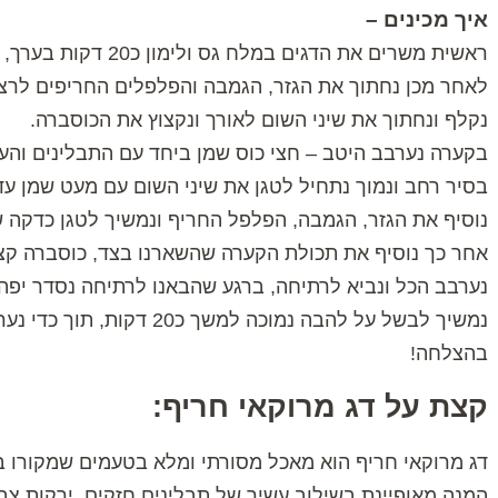
איך מכינים –
ראשית משרים את הדגים במלח גס ולימון כ20 דקות בערך,
לאחר מכן נחתוך את הגזר, הגמבה והפלפלים החריפים לרצו
נקלף ונחתוך את שיני השום לאורך ונקצוץ את הכוסברה.
בקערה נערבב היטב – חצי כוס שמן ביחד עם התבלינים והעג
בסיר רחב ונמוך נתחיל לטגן את שיני השום עם מעט שמן ע
נוסיף את הגזר, הגמבה, הפלפל החריף ונמשיך לטגן כדקה ש
אחר כך נוסיף את תכולת הקערה שהשארנו בצד, כוסברה קצוצ
נערבב הכל ונביא לרתיחה, ברגע שהבאנו לרתיחה נסדר יפה 
נמשיך לבשל על להבה נמוכה למשך כ20 דקות, תוך כדי נערבב מדי פעם את הרוטב על הדגים.
בהצלחה!
קצת על דג מרוקאי חריף:
דג מרוקאי חריף הוא מאכל מסורתי ומלא בטעמים שמקורו 
המנה מאופיינת בשילוב עשיר של תבלינים חזקים, ירקות צבעו