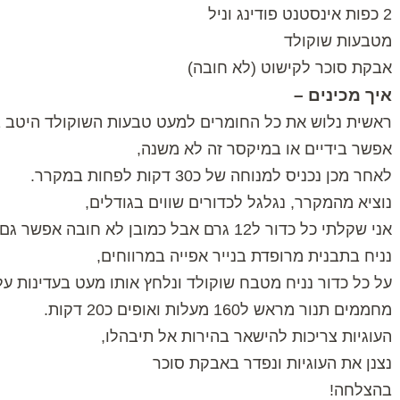
2 כפות אינסטנט פודינג וניל
מטבעות שוקולד
אבקת סוכר לקישוט (לא חובה)
איך מכינים –
ראשית נלוש את כל החומרים למעט טבעות השוקולד היטב 
אפשר בידיים או במיקסר זה לא משנה,
לאחר מכן נכניס למנוחה של כ30 דקות לפחות במקרר.
נוציא מהמקרר, נגלגל לכדורים שווים בגודלים,
אני שקלתי כל כדור ל12 גרם אבל כמובן לא חובה אפשר גם לפי העין.
נניח בתבנית מרופדת בנייר אפייה במרווחים,
על כל כדור נניח מטבח שוקולד ונלחץ אותו מעט בעדינות על
מחממים תנור מראש ל160 מעלות ואופים כ20 דקות.
העוגיות צריכות להישאר בהירות אל תיבהלו,
נצנן את העוגיות ונפדר באבקת סוכר
בהצלחה!