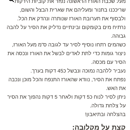
מעל שכבת האורז הראשונה נפזר את קוביות הירקות
שריככנו בתנור ומעליהם את שארית הבצל והשום,
ולבסוף את תערובת האורז שנותרה ונהדק את הכל.
נרתיח מים בקומקום ובינתיים נדליק את הסיר על להבה
גבוהה.
כשהמים רתחו נוסיף לסיר עד לגובה ס"מ מעל האורז,
ניצור גומות כדי לתת לאדים לבשל את האורז ונכסה את
הסיר עם מכסה.
נעביר ללהבה נמוכה ונבשל כ45 דקות בערך.
נפתח את הסיר, נוודא שהאורז התנפח והכל מוכן ונכבה
את האש.
ניתן לסיר לנוח כ5 דקות ולאחר 5 דקות נהפוך את הסיר
על צלחת גדולה.
בהצלחה ובתיאבון!
קצת על מקלובה: