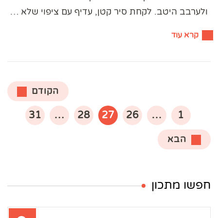
ולערבב היטב. לקחת סיר קטן, עדיף עם ציפוי שלא …
קרא עוד
Posts
הקודם
pagination
עמוד
עמוד
עמוד
עמוד
עמוד
31
…
28
27
26
…
1
הבא
חפשו מתכון
חיפוש: