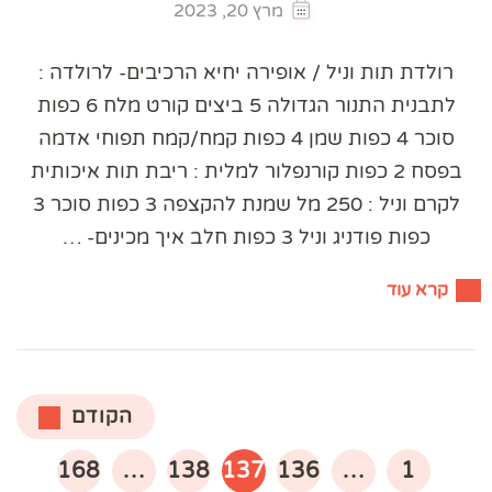
מרץ 20, 2023
רולדת תות וניל / אופירה יחיא הרכיבים- לרולדה :
לתבנית התנור הגדולה 5 ביצים קורט מלח 6 כפות
סוכר 4 כפות שמן 4 כפות קמח/קמח תפוחי אדמה
בפסח 2 כפות קורנפלור למלית : ריבת תות איכותית
לקרם וניל : 250 מל שמנת להקצפה 3 כפות סוכר 3
כפות פודניג וניל 3 כפות חלב איך מכינים- …
קרא עוד
Posts
הקודם
pagination
עמוד
עמוד
עמוד
עמוד
עמוד
168
…
138
137
136
…
1