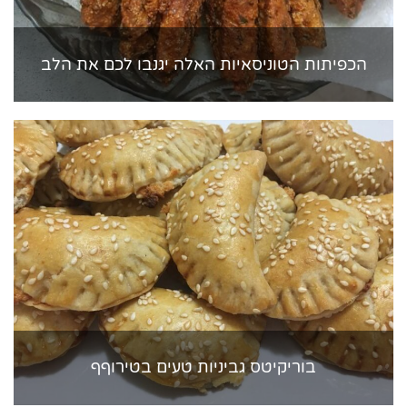
הכפיתות הטוניסאיות האלה יגנבו לכם את הלב
בוריקיטס גביניות טעים בטירוףף