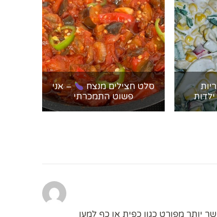
יות
סלט חצילים מנצח
– אני
ילדות
פשוט התמכרתי
 יותר מפורט כגון כפית או כף למען