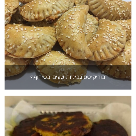
בוריקיטס גביניות טעים בטירוףף