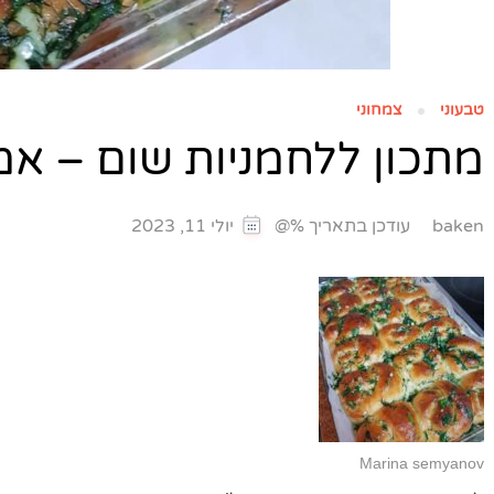
טבעוני
צמחוני
מתכון ללחמניות שום – א
עודכן בתאריך %@
baken
יולי 11, 2023
Marina semyanov