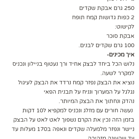
250 גרם אבקת שקדים
2 כפות גדושות קמח תופח
לקישוט:
אבקת סוכר
100 גרם שקדים לבנים.
איך מכינים-
נלוש הכל ביחד לבצק אחיד ורך נעטוף בניילון ונכניס
למקרר לשעה.
נוציא את הבצק נפזר קמח נרדד את הבצק לעיגול
נגלגל על המערוך ונניח על תבנית הפאי
נהדק ונחתוך את הבצק המיותר.
נעשה חורים עם מזלג ונכניס למקפיא ל10 דקות
בזמן הזה נכין את הקרם נשפוך לאט לאט על הבצק
ניישר ונפזר מלמעלה שקדים ונאפה ב170 מעלות עד
עד שהעוגה מזהיבה