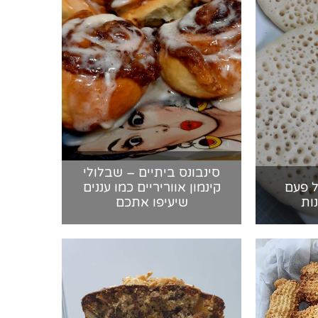
סינבונס ביתיים – שבלולי
ל פעם
קינמון אווריריים כמו עננים
ות
שיעיפו אתכם