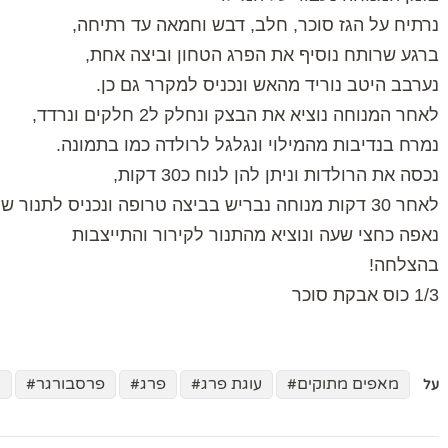
נרתיח על הגז סוכר, חלב, דבש וחמאה עד רתיחה,
ברגע שרותח נוסיף את הפרג הטחון וביצה אחת,
נערבב היטב נוריד מהאש ונכניס למקרר גם כן.
לאחר המנוחה נוציא את הבצק ונחלק ל2 חלקים ונרדד,
נמרח בנדיבות מהמילוי ונגלגל לרולדה כמו בתמונה.
נכסה את הרולדות וניתן להן לנוח כ30 דקות,
לאחר 30 דקות מנוחה נבריש בביצה טרופה ונכניס לתנור שחומם מראש ל180 מעלות
נאפה כחצי שעה ונוציא מהתנור לקירור והתייצבות
בהצלחה!
1/3 כוס אבקת סוכר
מאפים מתוקים
עוגת פרג
פרג
פרסבורגר
ק
על