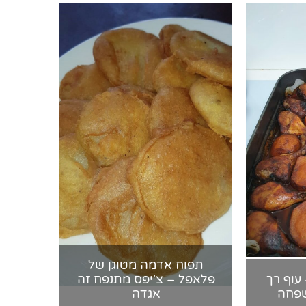
תפוח אדמה מטוגן של
עוף רך
פלאפל – צ'יפס מתנפח זה
שפחה
אגדה