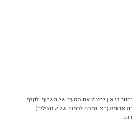
תנור כי אין לחציל את הטעם של השרוף. לקלף
את החציל, לשים בקערה, ולהוסיף: פטרוזיליה קצוצה, גמבה אדומה (חצי גמבה לכמות של 2 חצילים)
רבב.