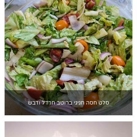
סלט חסה חגיגי ברוטב חרדל ודבש